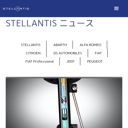
STELLANTIS ニュース
STELLANTIS
ABARTH
ALFA ROMEO
CITROEN
DS AUTOMOBILES
FIAT
FIAT Professional
JEEP
PEUGEOT