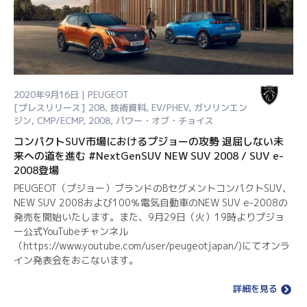
2020年9月16日 | PEUGEOT
[プレスリリース]
208
,
技術資料
,
EV/PHEV
,
ガソリンエン
ジン
,
CMP/ECMP
,
2008
,
パワー・オブ・チョイス
コンパクトSUV市場におけるプジョーの攻勢 退屈しない未
来への道を進む #NextGenSUV NEW SUV 2008 / SUV e-
2008登場
PEUGEOT（プジョー）ブランドのBセグメントコンパクトSUV、
NEW SUV 2008および100％電気自動車のNEW SUV e-2008の
発売を開始いたします。また、9月29日（火）19時よりプジョ
ー公式YouTubeチャンネル
（https://www.youtube.com/user/peugeotjapan/)にてオンラ
イン発表会をおこないます。
詳細を見る