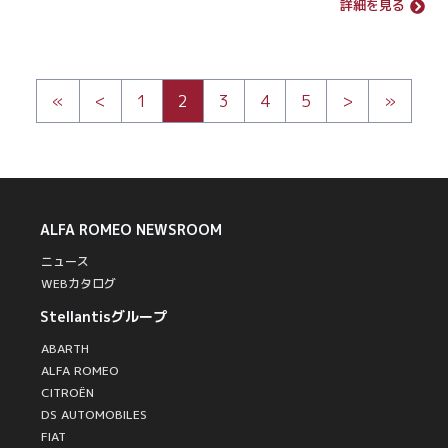
詳細を見る
«
<
1
2
3
4
5
>
»
ALFA ROMEO
NEWSROOM
ニュース
WEBカタログ
Stellantisグループ
ABARTH
ALFA ROMEO
CITROËN
DS AUTOMOBILES
FIAT