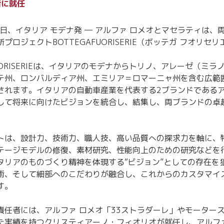
者に就任
月4日、イタリア モデナ発 ― アルファ ロメオとマセラティは
プロジェクトBOTTEGAFUORISERIE（ボッテガ フオリセ
FUORISERIEは、イタリアのモデナからトリノ、アレーゼ（ミ
テ州、ロンバルディア州、エミリア＝ロマーニャ州を含む広範
されます。イタリアの自動車産業を代表する2ブランドであるア
して将来に向けたビジョンを統合し、結集し、両ブランドの卓
トは、設計力、技術力、職人技、高い品質への探求力を軸に、
テージモデルの修復、素材研究、性能向上のための研究などを
タリアのものづくり精神を体現する“ビジョン”としての存在を
術、そして細部へのこだわりが融合し、これからのカスタマイ
す。
責任者には、アルファ ロメオ「33ストラダーレ」やモーター
た実績を持つクリスティアーノ・フィオリオが就任し、アルファ