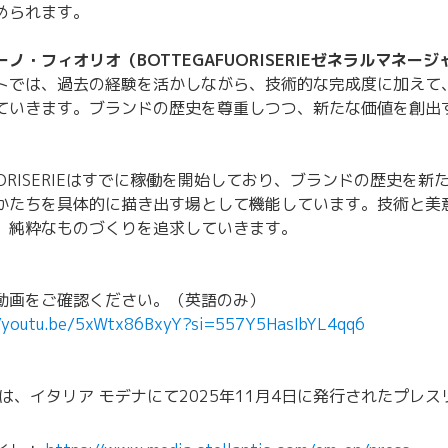
められます。
ノ・フィオリオ（BOTTEGAFUORISERIEゼネラルマネージ
トでは、過去の経験を活かしながら、技術的な完成度に加えて
ていきます。ブランドの歴史を尊重しつつ、新たな価値を創出
FUORISERIEはすでに稼働を開始しており、ブランドの歴史を
かたちを具体的に描き出す場として機能しています。技術と美
、純粋なものづくりを追求していきます。
動画をご確認ください。（英語のみ）
//youtu.be/5xWtx86BxyY?si=557Y5HasIbYL4qq6
は、イタリア モデナにて2025年11月4日に発行されたプレ