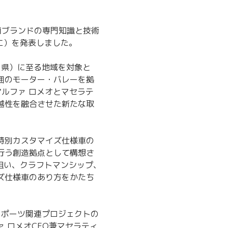
、両ブランドの専門知識と技術
リエ）を発表しました。
ラノ県）に至る地域を対象と
囲のモーター・バレーを拠
ルファ ロメオとマセラテ
越性を融合させた新たな取
特別カスタマイズ仕様車の
行う創造拠点として構想さ
狙い、クラフトマンシップ、
ズ仕様車のあり方をかたち
スポーツ関連プロジェクトの
 ロメオCEO兼マセラティ