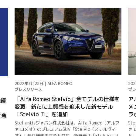
2022年3月22日 | ALFA ROMEO
202
プレスリリース
プレ
「Alfa Romeo Stelvio」全モデルの仕様を
ア
業績
変更 新たに上質感を追求した新モデル
メ
「Stelvio Ti」を追加
ラ
て急
Stellantisジャパン株式会社は、Alfa Romeo（アルフ
St
ァ ロメオ）のプレミアムSUV「Stelvio（ステルヴィ
ァ 
オ）」を仕様変更すると共に、新モデル「Stelvio Ti」
と