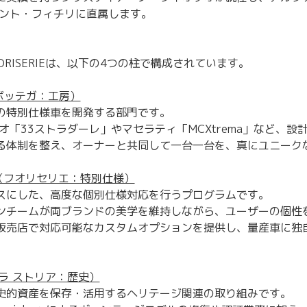
サント・フィチリに直属します。
FUORISERIEは、以下の4つの柱で構成されています。
（ボッテガ：工房）
の特別仕様車を開発する部門です。
オ「33ストラダーレ」やマセラティ「MCXtrema」など、
る体制を整え、オーナーと共同して一台一台を、真にユニーク
RIE（フオリセリエ：特別仕様）
スにした、高度な個別仕様対応を行うプログラムです。
ンチームが両ブランドの美学を維持しながら、ユーザーの個性
販売店で対応可能なカスタムオプションを提供し、量産車に独
A（ラ ストリア：歴史）
史的資産を保存・活用するヘリテージ関連の取り組みです。