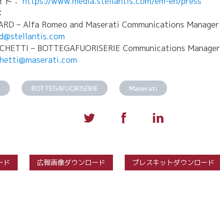
イト：
https://www.media.stellantis.com/em-en/press
：
ARD – Alfa Romeo and Maserati Communications Manage
rd@stellantis.com
CHETTI – BOTTEGAFUORISERIE Communications Manager
chetti@maserati.com
BOTTEGAFUORISERIE
Maserati
ード
広報画像ダウンロード
プレスキットダウンロード