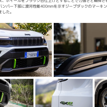
え、ホイールをブラック色仕上げとすることで力強さと精悍さ
バンパー下部に渡河性能400mmを示すジープダックのマーキ
ました。