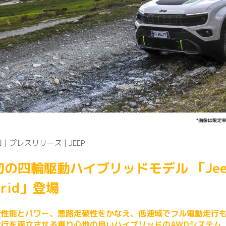
 | プレスリリース | JEEP
初の四輪駆動ハイブリッドモデル 「Jeep®
brid」登場
費性能とパワー、悪路走破性をかなえ、低速域でフル電動走行
行を両立させる乗り心地の良いハイブリッドのAWDシステム