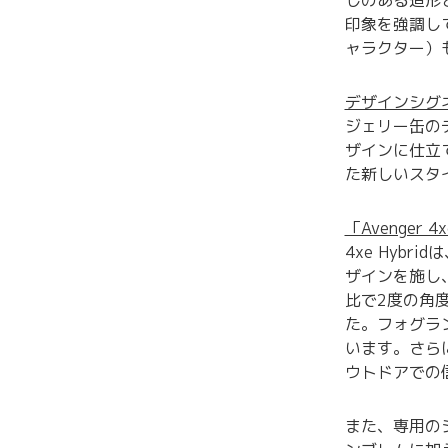
しのある造形
印象を強調し
ャラクター）
デザインシグネ
ジェリー缶のデ
ザインに仕立て
た新しいスタ
「Avenger 
4xe Hyb
ザインを施し
比で2度の角
た。フォグラ
います。さら
ウトドアでの
また、専用のシ