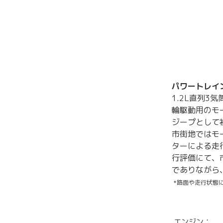
パワートレイ
1.2L直列
輪駆動用のモー
ジープとして
市街地ではモ
ターによる走
行評価にて、
でありながら
*路面や走行状態
エンジン：