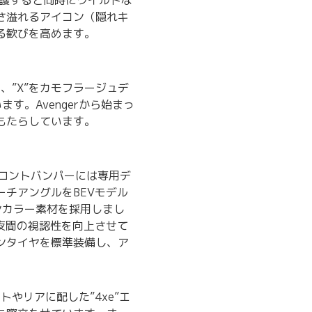
保護すると同時にワイルドな
さ溢れるアイコン（隠れキ
る歓びを高めます。
、”X”をカモフラージュデ
す。Avengerから始まっ
もたらしています。
フロントバンパーには専用デ
チアングルをBEVモデル
ンカラー素材を採用しまし
夜間の視認性を向上させて
ンタイヤを標準装備し、ア
やリアに配した”4xe”エ