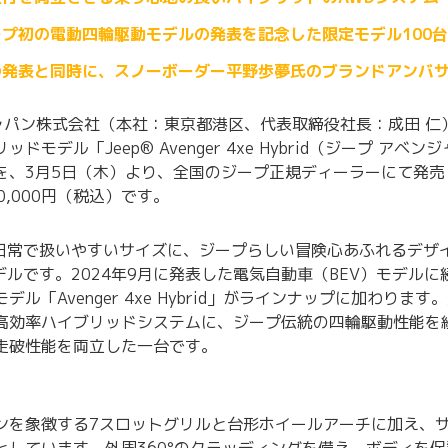
プ初の電動四輪駆動モデルの発表を記念した限定モデル100
の発表と同時に、スノーボーダー平野歩夢氏のブランドアンバ
tisジャパン株式会社（本社：東京都港区、代表取締役社長：成田
ドモデル「Jeep® Avenger 4xe Hybrid（ジープ アベン
を、3月5日（木）より、全国のジープ正規ディーラーにて発売
90,000円（税込）です。
rは、日常で扱いやすいサイズに、ジープらしい冒険心あふれるデ
デルです。2024年9月に発表した電気自動車（BEV）モデル
デル「Avenger 4xe Hybrid」がラインナップに加わり
高効率ハイブリッドシステムに、ジープ伝統の四輪駆動性能を
走破性能を両立した一台です。
ンを象徴する7スロットグリルと台形ホイールアーチに加え、