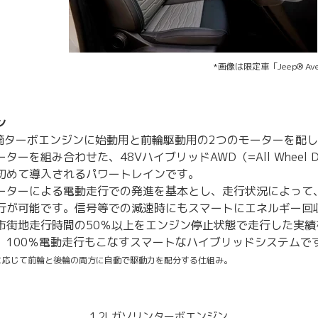
*画像は限定車「Jeep® Avenge
ン
3気筒ターボエンジンに始動用と前輪駆動用の2つのモーターを配
ターを組み合わせた、48VハイブリッドAWD（=All Wheel 
初めて導入されるパワートレインです。
ーターによる電動走行での発進を基本とし、走行状況によって、約3
行が可能です。信号等での減速時にもスマートにエネルギー回
市街地走行時間の50％以上をエンジン停止状態で走行した実績
、100％電動走行もこなすスマートなハイブリッドシステムで
に応じて前輪と後輪の両方に自動で駆動力を配分する仕組み。
1.2Lガソリンターボエンジン