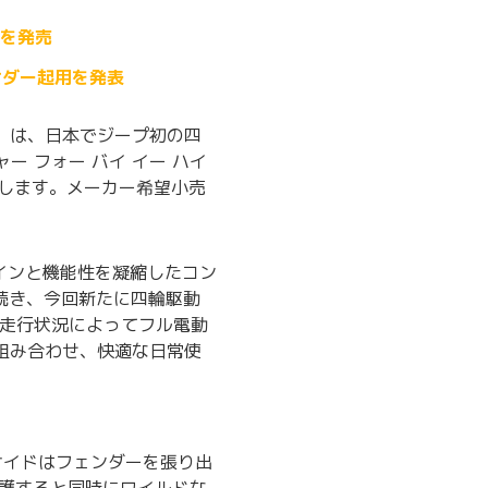
台を発売
サダー起用を発表
 仁）は、日本でジープ初の四
ジャー フォー バイ イー ハイ
します。メーカー希望小売
ザインと機能性を凝縮したコン
に続き、今回新たに四輪駆動
ます。走行状況によってフル電動
組み合わせ、快適な日常使
サイドはフェンダーを張り出