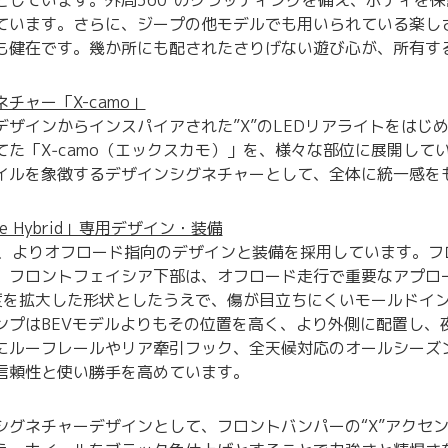
としています。外周360°のクラッディングを備え、ボディを
ています。さらに、ジープの他モデルでも用いられている楽し
も健在です。幾か所にも配されたさりげない遊び心が、所有す
チャー「X-camo」
ザインからインスパイアされた”X”のLEDリアライトをはじめ
た「X‑camo（エックスカモ）」を、様々な部位に展開していま
イルを象徴するデザインシグネチャーとして、全体に統一感を
4xe Hybrid」専用デザイン・装備
ridは、よりオフロード指向のデザインと装備を採用しています。
、フロントフェイシア下部は、オフロード走行で重要なアプロー
度を拡大した形状としたうえで、傷が目立ちにくいモールドイ
ンプはBEVモデルよりもその位置を高く、より外側に配置し、
にルーフレールやリア牽引フック、全天候対応のオールシーズ
信頼性と使い勝手を高めています。
グネチャーデザインとして、フロントバンパーの“X”アクセント