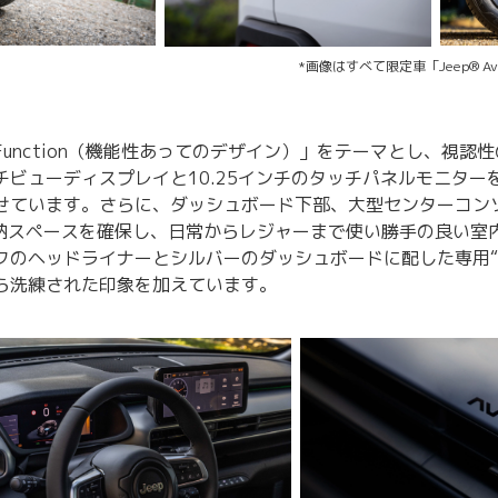
*画像はすべて限定車「Jeep® Avenger
to Function（機能性あってのデザイン）」をテーマとし、視認
チビューディスプレイと10.25インチのタッチパネルモニター
せています。さらに、ダッシュボード下部、大型センターコン
収納スペースを確保し、日常からレジャーまで使い勝手の良い室
のヘッドライナーとシルバーのダッシュボードに配した専用“4xe
ら洗練された印象を加えています。