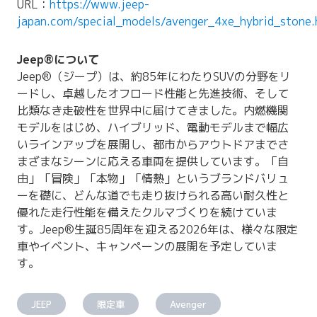
URL：
https://www.jeep-
japan.com/special_models/avenger_4xe_hybrid_stone.
Jeep®について
Jeep®（ジープ）は、約85年にわたりSUVの分野をリ
ードし、卓越したオフロード性能と先進技術、そして
比類なき走破性を世界中に届けてきました。内燃機関
モデルをはじめ、ハイブリッド、電動モデルまで幅広
いラインアップを展開し、都市からアウトドアまでさ
まざまなシーンに応える車両を提供しています。「自
由」「冒険」「本物」「情熱」というブランドバリュ
ーを礎に、どんな道でも走り抜けられる高い耐久性と
優れた走行性能を備えたクルマづくりを続けていま
す。Jeep®生誕85周年を迎える2026年は、様々な限定
車やイベント、キャンペーンの展開を予定していま
す。
JEEP
限定車
Avenger