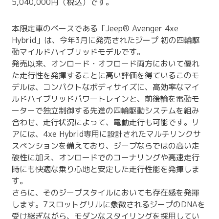
5,040,000円（税込）です。
本限定車のベースである「Jeep® Avenger 4xe
Hybrid」は、今年3月に発売されたジープ 初の四輪駆
動マイルドハイブリッドモデルです。
発売以来、オンロード・オフロード両方において優れ
た走行性を発揮することに高い評価を得ているこのモ
デルは、コンパクトなボディサイズに、高効率なマイ
ルドハイブリッドパワートレインと、前後輪を電動モ
ーターで独立制御する先進の四輪駆動システムを組み
合わせ、走行状況によって、電動走行も可能です。リ
アには、4xe Hybrid専用に設計されたマルチリンクサ
スペンションを備えており、ジープならではの高い走
破性に加え、オンロードでのコーナリングや高速走行
時にも快適な乗り心地と安定した走行性能を発揮しま
す。
さらに、そのジープスタイルにおいても存在感を発揮
します。7スロットグリルに象徴されるジープのDNAを
受け継ぎながら、モダンなスタイリングを採用してい