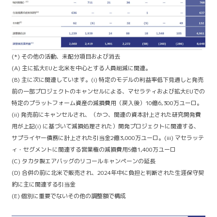
(*) その他の活動、未配分項目および消去
(A) 主に拡大EUと北米を中心とする人員削減に関連。
(B) 主に次に関連しています。(i) 特定のモデルの利益率低下見通しと発売
前の一部プロジェクトのキャンセルによる、マセラティおよび拡大EUでの
特定のプラットフォーム資産の減損費用（戻入後）10億6,300万ユーロ。
(ii) 発売前にキャンセルされ、（かつ、関連の資本計上された研究開発費
用が上記(i) に基づいて減損処理された）開発プロジェクトに関連する、
サプライヤー債務に計上された引当金2億3,000万ユーロ。(iii) マセラッテ
ィ・セグメントに関連する営業権の減損費用5億1,400万ユーロ
(C) タカタ製エアバッグのリコールキャンペーンの延長
(D) 合併の前に北米で販売され、2024年中に負担と判断された生涯保守契
約に主に関連する引当金
(E) 個別に重要でないその他の調整額で構成