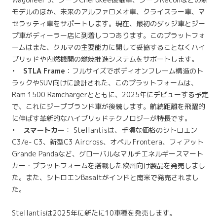
モデルのほか、未来のアルファロメオ車、クライスラー車、マ
セラッティ車をサポートします。現在、最初のダッジ車とジー
プ車がディーラー店に到着しつつあります。このプラットフォ
ームはまた、クルマの主要能力に関して妥協することなくハイ
ブリッドや内燃機関の燃焼推進システムをサポートします。
•
STLA Frame
：フルサイズでボディオンフレーム構造のト
ラックやSUV向けに設計された、このプラットフォームは、
Ram 1500 Ramchargerとともに、2025年にデビューする予定
で、これにジープブランド車が後続します。航続距離を飛躍的
に伸ばす革新的なハイブリッドテクノロジーが特長です。
•
スマートカー
： Stellantisは、手頃な価格のシトロエン
C3/e- C3、新型C3 Aircross、オペル Frontera、フィアット
Grande Pandaなど、グローバルなマルチエネルギースマート
カー・プラットフォームを搭載した欧州向け製品を発売しまし
た。また、シトロエンBasaltがインドと南米で発売されまし
た。
Stellantisは2025年に新たに10車種を発売します。