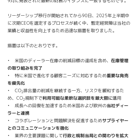
9月に発表された最新の財務ガイダンスに一致するものです。
リーダーシップ移行が開始されてから90日、2025年上半期中
に次期CEOを選定するプロセスが続く中、暫定経営陣は当社の
業績と収益性を向上するため迅速な措置を取りました。
措置は以下のとおりです。
• 米国のディーラー在庫の削減目標の達成を含め、
在庫管理
の取り組みを完了
• 特に米国で進化する顧客ニーズに対応するため
重要な発売
を優先化
• CO
排出量の削減を継続する一方、リスクを緩和するた
2
め、CO
規制下で
利用可能な柔軟な選択肢を最大限に活
用
2
• 成長への回復を加速するため米国および欧州の
当社ディー
ラーと連携
• コラボレーションと問題解決を促進するため
サプライヤー
とのコミュニケーションを強化
• 業界の主要課題に関して
行政と規制当局との関わりを拡大