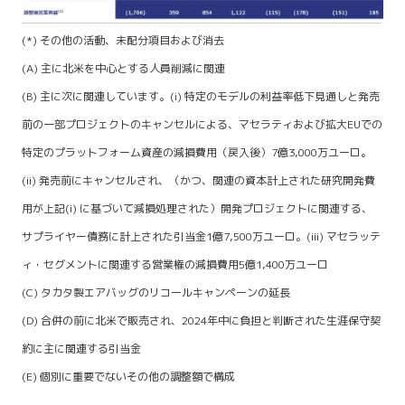
(*) その他の活動、未配分項目および消去
(A) 主に北米を中心とする人員削減に関連
(B) 主に次に関連しています。(i) 特定のモデルの利益率低下見通しと発売
前の一部プロジェクトのキャンセルによる、マセラティおよび拡大EUでの
特定のプラットフォーム資産の減損費用（戻入後）7億3,000万ユーロ。
(ii) 発売前にキャンセルされ、（かつ、関連の資本計上された研究開発費
用が上記(i) に基づいて減損処理された）開発プロジェクトに関連する、
サプライヤー債務に計上された引当金1億7,500万ユーロ。(iii) マセラッテ
ィ・セグメントに関連する営業権の減損費用5億1,400万ユーロ
(C) タカタ製エアバッグのリコールキャンペーンの延長
(D) 合併の前に北米で販売され、2024年中に負担と判断された生涯保守契
約に主に関連する引当金
(E) 個別に重要でないその他の調整額で構成