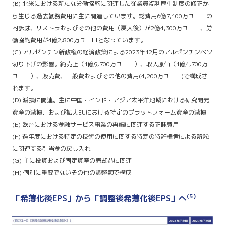
(B) 北米における新たな労働協約に関連した従業員福利厚生制度の修正か
ら生じる過去勤務費用に主に関連しています。総費用6億7,100万ユーロの
内訳は、リストラおよびその他の費用（戻入後）が2億4,300万ユーロ、労
働協約費用が4億2,800万ユーロとなっています。
(C) アルゼンチン新政権の経済政策による2023年12月のアルゼンチンペソ
切り下げの影響。純売上（1億9,700万ユーロ）、収入原価（1億4,700万
ユーロ）、販売費、一般費およびその他の費用(4,200万ユーロ)で構成さ
れます。
(D) 減損に関連。主に中国・インド・アジア太平洋地域における研究開発
資産の減損、および拡大EUにおける特定のプラットフォーム資産の減損
(E) 欧州における金融サービス事業の再編に関連する正味費用
(F) 過年度における特定の技術の使用に関する特定の特許権者による訴訟
に関連する引当金の戻し入れ
(G) 主に投資および固定資産の売却益に関連
(H) 個別に重要でないその他の調整額で構成
(5)
「希薄化後EPS」から「調整後希薄化後EPS」へ