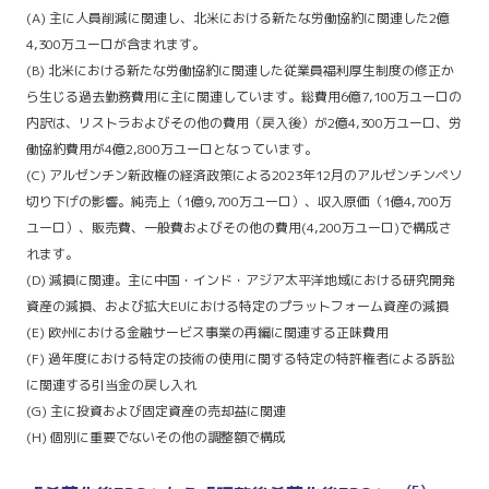
(A) 主に人員削減に関連し、北米における新たな労働協約に関連した2億
4,300万ユーロが含まれます。
(B) 北米における新たな労働協約に関連した従業員福利厚生制度の修正か
ら生じる過去勤務費用に主に関連しています。総費用6億7,100万ユーロの
内訳は、リストラおよびその他の費用（戻入後）が2億4,300万ユーロ、労
働協約費用が4億2,800万ユーロとなっています。
(C) アルゼンチン新政権の経済政策による2023年12月のアルゼンチンペソ
切り下げの影響。純売上（1億9,700万ユーロ）、収入原価（1億4,700万
ユーロ）、販売費、一般費およびその他の費用(4,200万ユーロ)で構成さ
れます。
(D) 減損に関連。主に中国・インド・アジア太平洋地域における研究開発
資産の減損、および拡大EUにおける特定のプラットフォーム資産の減損
(E) 欧州における金融サービス事業の再編に関連する正味費用
(F) 過年度における特定の技術の使用に関する特定の特許権者による訴訟
に関連する引当金の戻し入れ
(G) 主に投資および固定資産の売却益に関連
(H) 個別に重要でないその他の調整額で構成