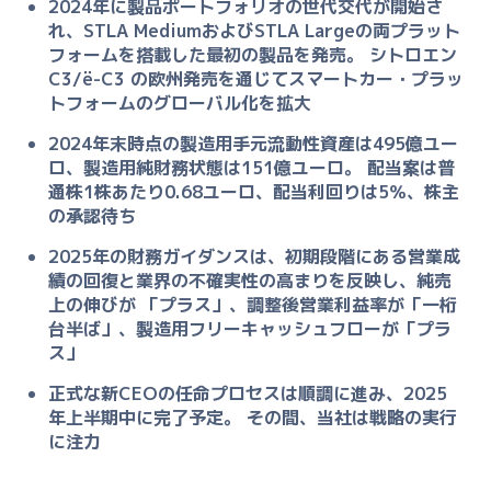
2024年に製品ポートフォリオの世代交代が開始さ
れ、STLA MediumおよびSTLA Largeの両プラット
フォームを搭載した最初の製品を発売。 シトロエン
C3/ë-C3 の欧州発売を通じてスマートカー・プラッ
トフォームのグローバル化を拡大
2024年末時点の製造用手元流動性資産は495億ユー
ロ、製造用純財務状態は151億ユーロ。 配当案は普
通株1株あたり0.68ユーロ、配当利回りは5％、株主
の承認待ち
2025年の財務ガイダンスは、初期段階にある営業成
績の回復と業界の不確実性の高まりを反映し、純売
上の伸びが 「プラス」、調整後営業利益率が「一桁
台半ば」、製造用フリーキャッシュフローが「プラ
ス」
正式な新CEOの任命プロセスは順調に進み、2025
年上半期中に完了予定。 その間、当社は戦略の実行
に注力