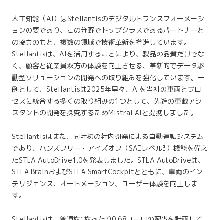
人工知能（AI）はStellantisのデジタルトランスフォーメーシ
ョンの要であり、この分野でトップクラスであるパートナーと
の協力のもと、複数の領域で技術革新を推進しています。
Stellantisは、AIを活用することにより、製品の品質だけでな
く、顧客と従業員双方の体験を向上させる、革新的でデータ駆
動型ソリューションの開発への取り組みを強化しています。一
例として、Stellantisは2025年早々、AIを当社の車両とプロ
セスに統合する多くの取り組みの1つとして、先進の車載アシ
スタントの開発を探究するためMistral AIと提携しました。
Stellantisはまた、同社初の社内開発による自動運転システム
であり、ハンズフリー・アイズオフ（SAEレベル3）機能を備え
たSTLA AutoDrive1.0を発表しました。STLA AutoDriveは、
STLA BrainおよびSTLA SmartCockpitとともに、車両のイン
テリジェンス、オートメーション、ユーザー体験を向上しま
す。
Stellantisは、普通株1株あたり0.68ユーロの配当を計画して