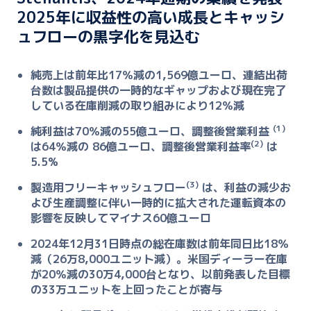
2025年に収益性の高い成長とキャッシ
ュフローの黒字化を見込む
純売上は前年比17％減の1,569億ユーロ、連結出荷
台数は製品提供の一時的なギャップおよび現在完了
している在庫削減の取り組みにより12％減
(1)
純利益は70％減の55億ユーロ、調整後営業利益
(2)
は64％減の 86億ユーロ、調整後営業利益率
は
5.5%
(3)
製造用フリーキャッシュフロー
は、利益の減少お
よび生産調整に伴い一時的に拡大された運転資本の
影響を反映してマイナス60億ユーロ
2024年12月31日時点の総在庫数は前年同日比18％
減（26万8,000ユニット減）。米国ディーラー在庫
が20％減の30万4,000台となり、以前発表した目標
の33万ユニットを上回ったことが寄与