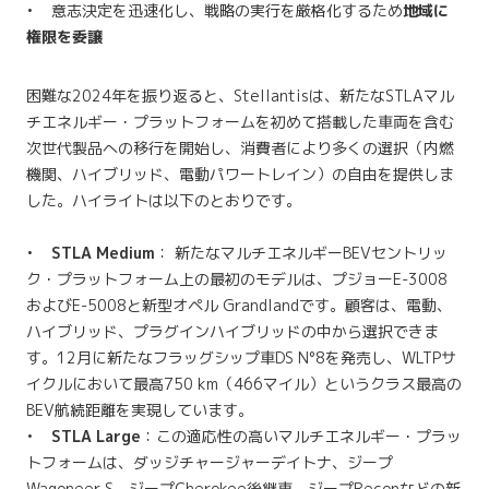
• 意志決定を迅速化し、戦略の実行を厳格化するため
地域に
権限を委譲
困難な2024年を振り返ると、Stellantisは、新たなSTLAマル
チエネルギー・プラットフォームを初めて搭載した車両を含む
次世代製品への移行を開始し、消費者により多くの選択（内燃
機関、ハイブリッド、電動パワートレイン）の自由を提供しま
した。ハイライトは以下のとおりです。
•
STLA Medium
： 新たなマルチエネルギーBEVセントリッ
ク・プラットフォーム上の最初のモデルは、プジョーE-3008
およびE-5008と新型オペル Grandlandです。顧客は、電動、
ハイブリッド、プラグインハイブリッドの中から選択できま
す。12月に新たなフラッグシップ車DS N°8を発売し、WLTPサ
イクルにおいて最高750 km（466マイル）というクラス最高の
BEV航続距離を実現しています。
•
STLA Large
：この適応性の高いマルチエネルギー・プラッ
トフォームは、ダッジチャージャーデイトナ、ジープ
Wagoneer S、ジープCherokee後継車、ジープReconなどの新