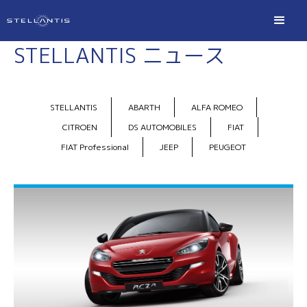
STELLANTIS ニュース
STELLANTIS
ABARTH
ALFA ROMEO
CITROEN
DS AUTOMOBILES
FIAT
FIAT Professional
JEEP
PEUGEOT