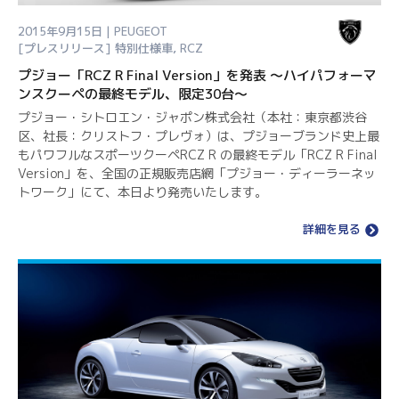
2015年9月15日 | PEUGEOT
[プレスリリース]
特別仕様車
,
RCZ
プジョー「RCZ R Final Version」を発表 ～ハイパフォーマ
ンスクーペの最終モデル、限定30台～
プジョー・シトロエン・ジャポン株式会社（本社：東京都渋谷
区、社長：クリストフ・プレヴォ）は、プジョーブランド史上最
もパワフルなスポーツクーペRCZ R の最終モデル「RCZ R Final
Version」を、全国の正規販売店網「プジョー・ディーラーネッ
トワーク」にて、本日より発売いたします。
詳細を見る