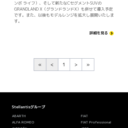
ンボ ライフ）、そして新たなCセグメントSUVの
GRANDLAND X（グランドランドX）も併せて導入予定
です。また、以後もモデルレンジを拡大し展開いたしま
す。
詳細を見る
«
<
1
>
»
Stellantisグループ
ABARTH
FIAT
ALFA ROMEO
FIAT Professional