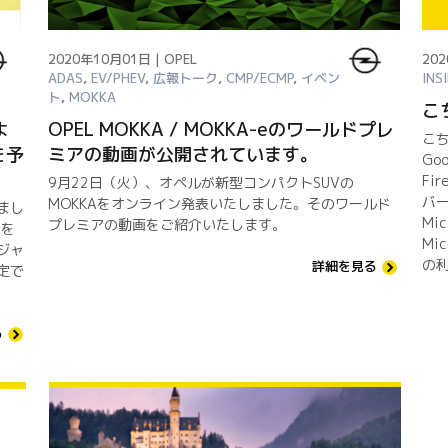
2020年10月01日 | OPEL
202
ADAS
,
EV/PHEV
,
広報トーク
,
CMP/ECMP
,
イベン
INS
ト
,
MOKKA
こ
よ
OPEL MOKKA / MOKKA-eのワールドプレ
こ
を予
ミアの動画が公開されています。
Go
Fi
9月22日（火）、オペルが新型コンパクトSUVの
バー
MOKKAをオンライン発表いたしました。そのワールド
まし
Mic
プレミアの動画をご紹介いたします。
)を
Mi
ジャ
の
詳細を見る
定で
る