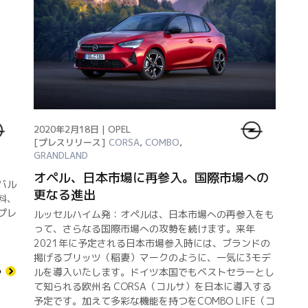
2020年2月18日 | OPEL
[プレスリリース]
CORSA
,
COMBO
,
GRANDLAND
オペル、日本市場に再参入。国際市場への
バル
更なる進出
料、
プレ
ルッセルハイム発：オペルは、日本市場への再参入をも
って、さらなる国際市場への攻勢を続けます。来年
2021年に予定される日本市場参入時には、ブランドの
掲げるブリッツ（稲妻）マークのように、一気に3モデ
る
ルを導入いたします。ドイツ本国でもベストセラーとし
て知られる欧州名 CORSA（コルサ）を日本に導入する
予定です。加えて多彩な機能を持つをCOMBO LIFE（コ