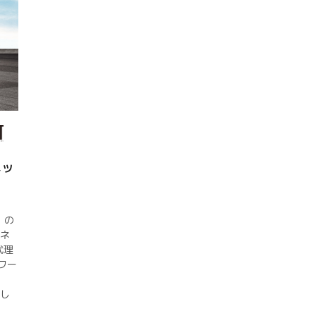
ネッ
）の
売ネ
代理
ワー
1
足し