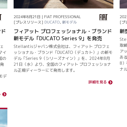
2024年8月21日 | FIAT PROFESSIONAL
202
[プレスリリース]
DUCATO
,
新モデル
[プ
ンド
フィアット プロフェッショナル・ブランド
新型
新モデル「DUCATO Series 9」を発売
St
取締
フェ
Stellantisジャパン株式会社は、フィアット プロフェ
ア
マイ
ッショナル・ブランド「DUCATO（デュカト）」の新モ
ある
国の
デル「Series 9（シリーズナイン）」を、2024年8月
8）
て発
21日（水）より、全国のフィアット プロフェッショナ
ナ
ル正規ディーラーにて発売します。
モデ
詳細を見る
る