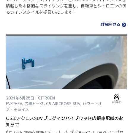
積載した本格的なスタイリングを施し、自転車とシトロエンのあ
るライフスタイルを提案いたします。
詳細を見る
2021年6月28日 | CITROEN
EV/PHEV
,
広報トーク
,
C5 AIRCROSS SUV
,
パワー・オ
ブ・チョイス
C5エアクロスSUVプラグインハイブリッド広報車配備のお
知らせ
6月2日に発売を開始いたしましたプジョーのフラッグシップサ