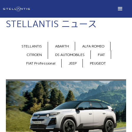
STELLANTIS ニュース
STELLANTIS
ABARTH
ALFA ROMEO
CITROEN
DS AUTOMOBILES
FIAT
FIAT Professional
JEEP
PEUGEOT