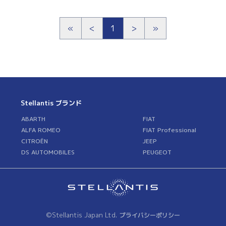
«
<
1
>
»
Stellantis ブランド
ABARTH
FIAT
ALFA ROMEO
FIAT Professional
CITROËN
JEEP
DS AUTOMOBILES
PEUGEOT
©Stellantis Japan Ltd.
プライバシーポリシー