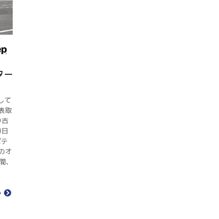
ター
して
表取
中古
0⽇
ポテ
のオ
日間、
る