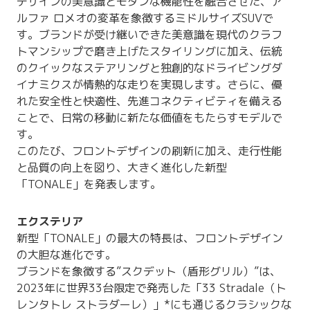
デザインの美意識とモダンな機能性を融合させた、ア
ルファ ロメオの変革を象徴するミドルサイズSUVで
す。ブランドが受け継いできた美意識を現代のクラフ
トマンシップで磨き上げたスタイリングに加え、伝統
のクイックなステアリングと独創的なドライビングダ
イナミクスが情熱的な走りを実現します。さらに、優
れた安全性と快適性、先進コネクティビティを備える
ことで、日常の移動に新たな価値をもたらすモデルで
す。
このたび、フロントデザインの刷新に加え、走行性能
と品質の向上を図り、大きく進化した新型
「TONALE」を発表します。
エクステリア
新型「TONALE」の最大の特長は、フロントデザイン
の大胆な進化です。
ブランドを象徴する”スクデット（盾形グリル）”は、
2023年に世界33台限定で発売した「33 Stradale（ト
レンタトレ ストラダーレ）」*にも通じるクラシックな