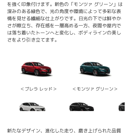
を強く印象付けます。新色の「モンツァ グリーン」は
深みのある緑色で、光の角度や環境によって多彩な表
情を見せる繊細な仕上がりです。日光の下では鮮やか
さが際立ち、存在感を一層高める一方、夜間や屋内で
は落ち着いたトーンへと変化し、ボディラインの美し
さをより引き立てます。
＜ブレラ レッド＞
＜モンツァ グリーン＞
＜アルファ
ホワイト＞
＜アルファ ブラック＞
＜ヴェスヴィ
新たなデザイン、進化した走り、磨き上げられた品質