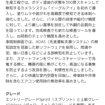
生産工程では、ボディ塗装の状態を360度スキャンして
検知するカメラシステム「イーグルアイ」を初めて導
入し、塗りムラや剥がれを高精度で検知できる体制へ
強化しました。さらに、パネル間の段差や組付け精度
に対して、より厳しい基準を設定して外観の品質向上
を図っています。完成検査でも新たな検査ツールを導
入し、出荷前のチェック精度を高めました。
車両制御面では、ADAS（先進運転支援システム）の検
知設定を見直した新ソフトウェアを採用し、雨滴や
泥、強い日差しなどによる誤検知を防止しています。
また、スマートフォンをワイヤレスチャージャーで充
電する際に、機器内部に熱がこもり、高温になる事象
を防止するよう改良を施し、利便性を向上しました。
さらに、より快適な室内空間を目指し、停車時や渋滞
時を含むエアコン使用時の熱効率を高めました。
グレード
エントリーグレードSprint（スプリント）と上級グレー
ドVeloce（ヴェローチェ）の2グレードを展開します。