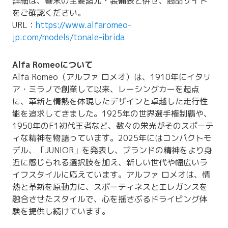
詳細は、巻末の主要諸元・装備表と併せ、商品サイト
をご確認ください。
URL：
https://www.alfaromeo-
jp.com/models/tonale-ibrida
Alfa Romeoについて
Alfa Romeo（アルファ ロメオ）は、1910年にイタリ
ア・ミラノで創業して以来、レーシングカーを起点
に、革新と情熱を体現したデザインと卓越した走行性
能を追求してきました。1925年の世界選手権制覇や、
1950年のF1初代王者など、数々の栄光がそのスポーテ
ィな精神を物語っています。2025年にはコンパクトモ
デル、「JUNIOR」を発表し、ブランドの精神をより身
近に感じられる選択肢を加え、新しい世代や幅広いラ
イフスタイルに応えています。アルファ ロメオは、情
熱と革新を原動力に、スポーティネスとエレガンスを
融合させたスタイルで、心を揺さぶるドライビング体
験を提供し続けています。