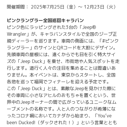
開催期間： 2025年7月25日（金）〜 12月23日（火）
ピンクラングラー全国巡回キャラバン
ピンク色にラッピングされた3台の「Jeep®
Wrangler」が、キャラバンスタイルで全国のジープ正
規ディーラーを巡ります。車両の側面には、「#ピンク
ラングラー」のサインとQRコードを大胆にデザイン。
先頭車両の屋根には、遠くからでも目を引く特大サイ
ズの「Jeep Duck」を乗せ、市街地や人気スポットを走
行します。道行く人々の注目を集めることは間違いあ
りません。本イベントは、東京からスタートし、全国
各地を巡って福岡でフィナーレを迎える予定です。
この「Jeep Duck」とは、素敵なJeepを見かけた際に
その車両に小さなアヒルのおもちゃを置くという、世
界中のJeepオーナーの間で広がっているユニークなム
ーブメントの名称です。人と人のつながりが希薄にな
ったコロナ禍においてカナダから始まり、「You’ve
been Ducked!（ダックされた！）」という言葉ととも