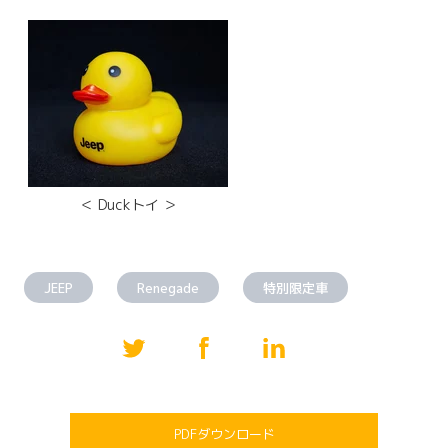
＜ Duckトイ ＞
JEEP
Renegade
特別限定車
PDFダウンロード