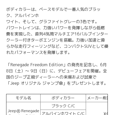
ボディカラーは、ベースモデルで一番人気のブラッ
ク、アルパインホ
ワイト、そして、グラファイトグレーの3色です。
パワートレインは、力強いパワーを発揮しながら低燃
費を実現した、直列4気筒マルチエア16バルブインター
クーラー付きターボエンジンを搭載。力強い加速と滑
らかな走行フィーリングなど、コンパクトSUVとして優
れたパフォーマンスを発揮します。
「Renegade Freedom Edition」の発売を記念し、6月
8日（土）～ 9日（日）に、デビューフェアを開催。全
国のジープ正規ディーラーへの来場および試乗で
「Jeep オリジナル ジャンプ傘」をプレゼントします。
モデル名
ボディカラー
メーカー希望小
ブラック C/C
JeepⓇ Renegade
アルパインホワイト C/C
¥4,35