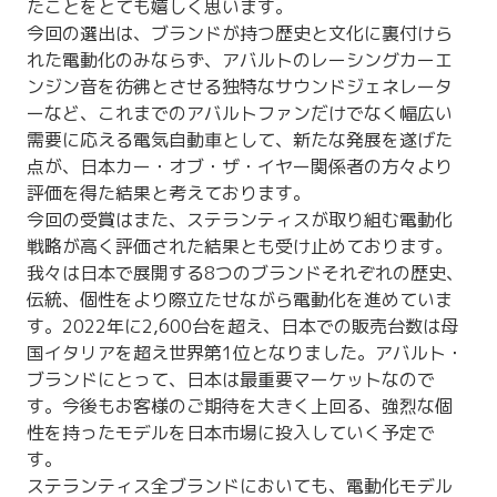
たことをとても嬉しく思います。
今回の選出は、ブランドが持つ歴史と文化に裏付けら
れた電動化のみならず、アバルトのレーシングカーエ
ンジン音を彷彿とさせる独特なサウンドジェネレータ
ーなど、これまでのアバルトファンだけでなく幅広い
需要に応える電気自動車として、新たな発展を遂げた
点が、日本カー・オブ・ザ・イヤー関係者の方々より
評価を得た結果と考えております。
今回の受賞はまた、ステランティスが取り組む電動化
戦略が高く評価された結果とも受け止めております。
我々は日本で展開する8つのブランドそれぞれの歴史、
伝統、個性をより際立たせながら電動化を進めていま
す。2022年に2,600台を超え、日本での販売台数は母
国イタリアを超え世界第1位となりました。アバルト・
ブランドにとって、日本は最重要マーケットなので
す。今後もお客様のご期待を大きく上回る、強烈な個
性を持ったモデルを日本市場に投入していく予定で
す。
ステランティス全ブランドにおいても、電動化モデル