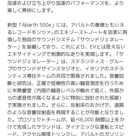
加速および立ち上がり加速のパフォーマンスを、より
楽しく爽快にします。
新型「Abarth 500e」には、アバルトの象徴ともいえ
るレコードモンツァ
のエキゾーストノートを忠実に再
(1)
現した独自のサウンドシステム「サウンドジェネレー
ター」を装備しており、これにより、EVとは思えない
エキサイティングで刺激的な走りを実現します。「サ
ウンドジェネレーター」は、ステランティス・グルー
プのサウンドデザインスタジオと、イタリアのステラ
ンティス専任チームの共同で開発されました。音響試
験と研究は、正確で信頼性の高い騒音測定を行うため
に半無響室（内部の騒音レベルが極めて低く、外部か
らの遮音性が高くなるように特別に設計された部屋）
で実施されました。さらに、反射床のおかげで、道路
のような音響反射面を再現することが可能となりまし
た。プロジェクトチームが、延べ6,000 時間以上をか
けて完成したサウンドは、ダイナミックな運転とスピ
ード、アクセル開度とリンクし、アバルトのガソリン