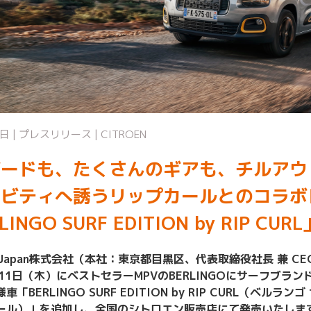
日 | プレスリリース | CITROEN
ボードも、たくさんのギアも、チルアウ
ィビティへ誘うリップカールとのコラボ
INGO SURF EDITION by RIP C
PSA Japan株式会社（本社：東京都目黒区、代表取締役社長 兼 
11日（木）にベストセラーMPVのBERLINGOにサーフブランドR
「BERLINGO SURF EDITION by RIP CURL（ベル
ール）」を追加し、全国のシトロエン販売店にて発売いたしま