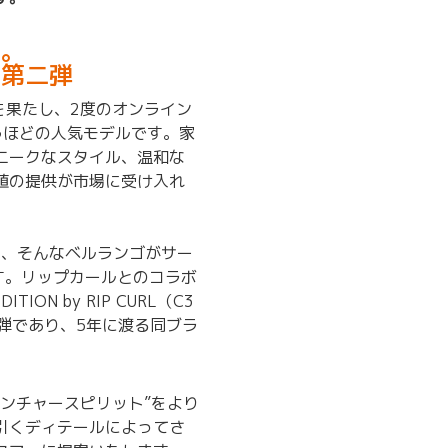
化。
開第二弾
ーを果たし、2度のオンライン
うほどの人気モデルです。家
ニークなスタイル、温和な
値の提供が市場に受け入れ
RL」は、そんなベルランゴがサー
です。リップカールとのコラボ
ION by RIP CURL（C3
弾であり、5年に渡る同ブラ
ンチャースピリット”をより
引くディテールによってさ