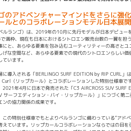
ゴのアドベンチャーマインドをさらに強
ールとのコラボレーションモデル日本展
O（ベルランゴ）は、2019年の10月に先行モデルが日本デビュ
半で満枠、現在も日本におけるシトロエン販売台数の一翼を担
事にと、あらゆる要素を包み込むユーティリティーの高さとユ
しげな空間など、あらゆる要素での現代のシトロエンらしい価
しています。
導入される「BERLINGO SURF EDITION by RIP CU
p Curl（リップカール）とコラボレーションした特別仕様車
21年4月に日本で発売された「C3 AIRCROSS SUV SURF EDIT
UV サーフエディション・バイ・リップカール）」につづく第二
エンの協力関係の成果です。
、この特別仕様車でもとよりベルランゴに備わっている“アドベ
考えています。リップカールコラボレーションならではの目を