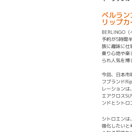
ベルラン
リップカ
BERLING
予約が5時間
族に趣味に仕
乗り心地や楽
られ人気を博
今回、日本市場に
フブランドRi
レーションは、20
エアクロスS
ンドとシトロ
シトロエンは
強化したいと