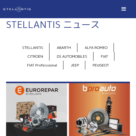
STELLANTIS ニュース
STELLANTIS
ABARTH
ALFA ROMEO
CITROEN
DS AUTOMOBILES
FIAT
FIAT Professional
JEEP
PEUGEOT