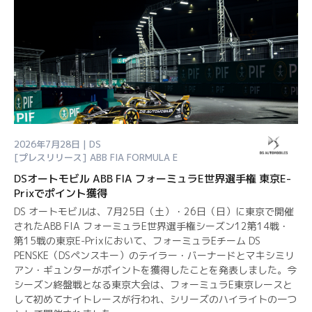
2026年7月28日 | DS
[プレスリリース]
ABB FIA FORMULA E
DSオートモビル ABB FIA フォーミュラE世界選手権 東京E-
Prixでポイント獲得
DS オートモビルは、7月25日（土）・26日（日）に東京で開催
されたABB FIA フォーミュラE世界選手権シーズン12第14戦・
第15戦の東京E-Prixにおいて、フォーミュラEチーム DS
PENSKE（DSペンスキー）のテイラー・バーナードとマキシミリ
アン・ギュンターがポイントを獲得したことを発表しました。今
シーズン終盤戦となる東京大会は、フォーミュラE東京レースと
して初めてナイトレースが行われ、シリーズのハイライトの一つ