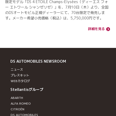
限定モデル「DS 4 ETOILE Champs-Élysées（ディーエス フォ
ー エトワール シャンゼリゼ）」を、7月10日（木）より、全国
のDSオートモビル正規ディーラーにて、70台限定で発売しま
す。メーカー希望小売価格（税込）は、5,750,000円です。
詳細を見る
DS AUTOMOBILES
NEWSROOM
ニュース
プレスキット
WEBカタログ
Stellantisグループ
ABARTH
ALFA ROMEO
CITROËN
DS AUTOMOBILES