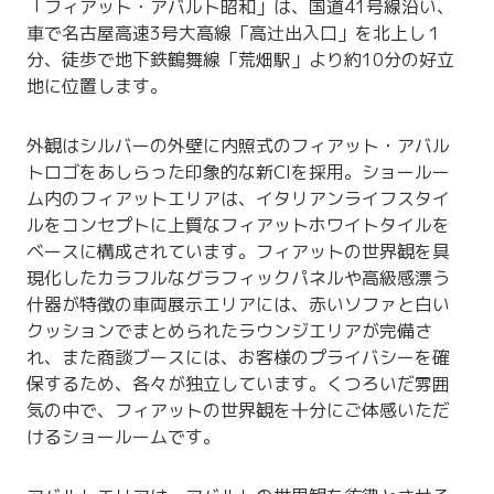
「フィアット・アバルト昭和」は、国道41号線沿い、
車で名古屋高速3号大高線「高辻出入口」を北上し１
分、徒歩で地下鉄鶴舞線「荒畑駅」より約10分の好立
地に位置します。
外観はシルバーの外壁に内照式のフィアット・アバル
トロゴをあしらった印象的な新CIを採用。ショールー
ム内のフィアットエリアは、イタリアンライフスタイ
ルをコンセプトに上質なフィアットホワイトタイルを
ベースに構成されています。フィアットの世界観を具
現化したカラフルなグラフィックパネルや高級感漂う
什器が特徴の車両展示エリアには、赤いソファと白い
クッションでまとめられたラウンジエリアが完備さ
れ、また商談ブースには、お客様のプライバシーを確
保するため、各々が独立しています。くつろいだ雰囲
気の中で、フィアットの世界観を十分にご体感いただ
けるショールームです。