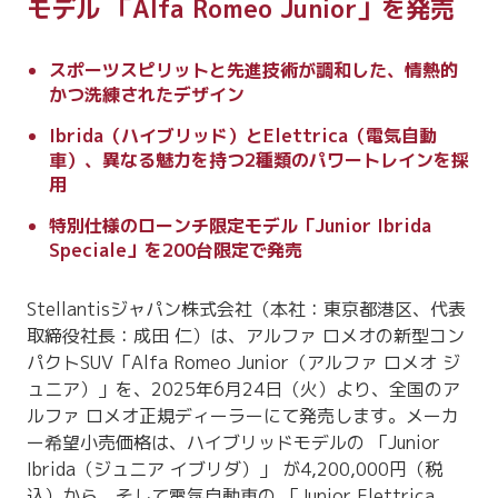
モデル 「Alfa Romeo Junior」を発売
スポーツスピリットと先進技術が調和した、情熱的
かつ洗練されたデザイン
Ibrida（ハイブリッド）とElettrica（電気自動
車）、異なる魅力を持つ2種類のパワートレインを採
用
特別仕様のローンチ限定モデル「Junior Ibrida
Speciale」を200台限定で発売
Stellantisジャパン株式会社（本社：東京都港区、代表
取締役社長：成田 仁）は、アルファ ロメオの新型コン
パクトSUV「Alfa Romeo Junior（アルファ ロメオ ジ
ュニア）」を、2025年6月24日（火）より、全国のア
ルファ ロメオ正規ディーラーにて発売します。メーカ
ー希望小売価格は、ハイブリッドモデルの 「Junior
Ibrida（ジュニア イブリダ）」 が4,200,000円（税
込）から、そして電気自動車の 「Junior Elettrica