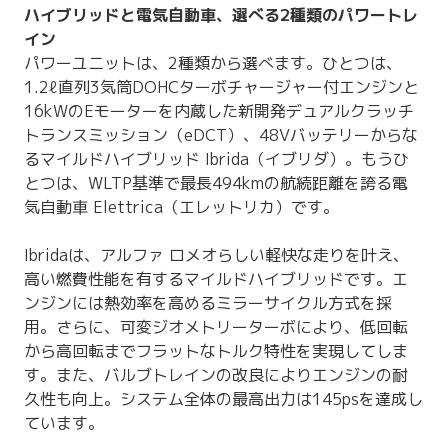
ハイブリッドと電気自動車、選べる2種類のパワートレ
イン
パワーユニットは、2種類から選べます。ひとつは、
1.2ℓ直列3気筒DOHCターボチャージャー付エンジンと
16kWのEモーターを内蔵した新開発デュアルクラッチ
トランスミッション（eDCT）、48Vバッテリーからな
るマイルドハイブリッド Ibrida（イブリダ）。もうひ
とつは、WLTP基準で最長494kmの航続距離を誇る電
気自動車 Elettrica（エレットリカ）です。
Ibridaは、アルファ ロメオらしい軽快な走りを叶え、
高い燃費性能を有するマイルドハイブリッドです。エ
ンジンには熱効率を高めるミラーサイクル方式を採
用。さらに、可変ジオメトリーターボにより、低回転
から高回転までフラットなトルク特性を実現してしま
す。また、バルブトレインの改良によりエンジンの耐
久性も向上。システム全体の最高出力は145psを達成し
ています。