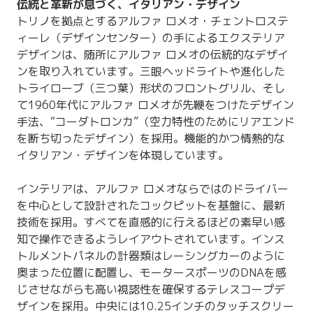
伝統と革新が息づく、イタリアン・デザイン
トリノを拠点とするアルファ ロメオ・チェントロステ
ィーレ（デザインセンター）の手によるエクステリア
デザインは、随所にアルファ ロメオの伝統的なデザイ
ンを取り入れています。三眼ヘッドライトや進化した
トライローブ（三つ葉）形状のフロントグリル、そし
て1960年代にアルファ ロメオが先鞭をつけたデザイン
手法、“コーダトロンカ”（空力特性のためにリアエンド
を断ち切ったデザイン）を採用。機能的かつ情熱的な
イタリアン・デザインを体現しています。
インテリアは、アルファ ロメオならではのドライバー
を中心として設計されたコックピットを基盤に、最新
技術を採用。すべてを直感的に行えるほどの素早い感
知で操作できるようレイアウトされています。インス
トルメントパネルの計器類はレーシングカーのように
奥まった位置に配置し、モータースポーツのDNAを感
じさせながらも高い視認性を確保するテレスコープデ
ザインを採用。中央には10.25インチのタッチスクリー