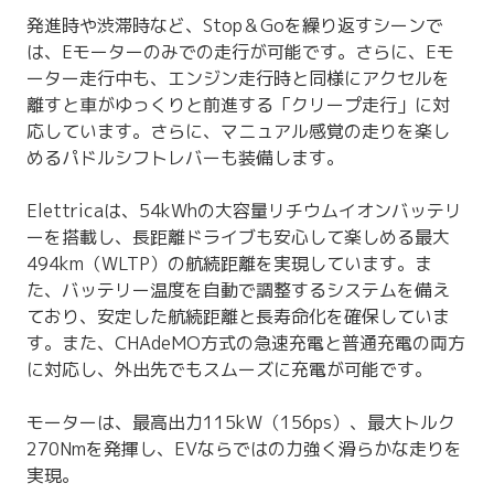
発進時や渋滞時など、Stop＆Goを繰り返すシーンで
は、Eモーターのみでの走行が可能です。さらに、Eモ
ーター走行中も、エンジン走行時と同様にアクセルを
離すと車がゆっくりと前進する「クリープ走行」に対
応しています。さらに、マニュアル感覚の走りを楽し
めるパドルシフトレバーも装備します。
Elettricaは、54kWhの大容量リチウムイオンバッテリ
ーを搭載し、長距離ドライブも安心して楽しめる最大
494km（WLTP）の航続距離を実現しています。ま
た、バッテリー温度を自動で調整するシステムを備え
ており、安定した航続距離と長寿命化を確保していま
す。また、CHAdeMO方式の急速充電と普通充電の両方
に対応し、外出先でもスムーズに充電が可能です。
モーターは、最高出力115kW（156ps）、最大トルク
270Nmを発揮し、EVならではの力強く滑らかな走りを
実現。