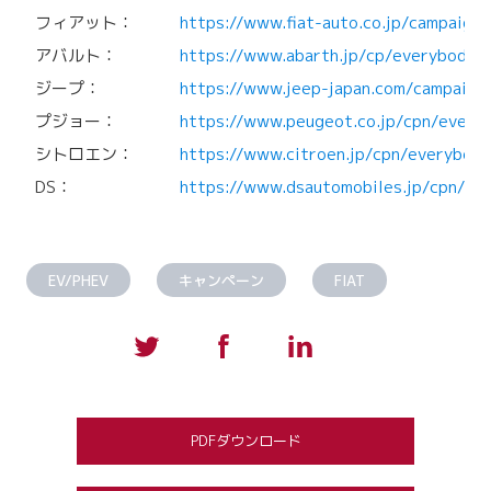
フィアット：
https://www.fiat-auto.co.jp/campaign
アバルト：
https://www.abarth.jp/cp/everybody_
ジープ：
https://www.jeep-japan.com/campaign
プジョー：
https://www.peugeot.co.jp/cpn/every
シトロエン：
https://www.citroen.jp/cpn/everybody
DS：
https://www.dsautomobiles.jp/cpn/ev
EV/PHEV
キャンペーン
FIAT
PDFダウンロード