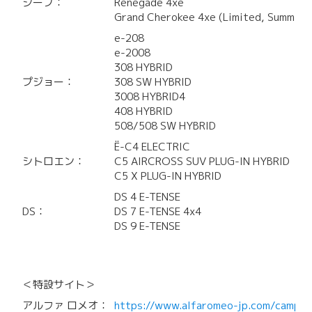
ジープ：
Renegade 4xe
Grand Cherokee 4xe (Limited, Summit 
e-208
e-2008
308 HYBRID
プジョー：
308 SW HYBRID
3008 HYBRID4
408 HYBRID
508/508 SW HYBRID
Ë-C4 ELECTRIC
シトロエン：
C5 AIRCROSS SUV PLUG-IN HYBRID
C5 X PLUG-IN HYBRID
DS 4 E-TENSE
DS：
DS 7 E-TENSE 4x4
DS 9 E-TENSE
＜特設サイト＞
アルファ ロメオ：
https://www.alfaromeo-jp.com/campai