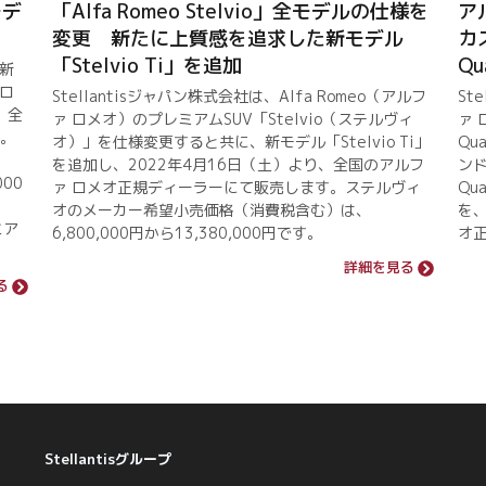
モデ
「Alfa Romeo Stelvio」全モデルの仕様を
ア
変更 新たに上質感を追求した新モデル
カ
「Stelvio Ti」を追加
Qu
の新
 ロ
Stellantisジャパン株式会社は、Alfa Romeo（アルフ
St
、全
ァ ロメオ）のプレミアムSUV「Stelvio（ステルヴィ
ァ 
す。
オ）」を仕様変更すると共に、新モデル「Stelvio Ti」
Qu
を追加し、2022年4月16日（土）より、全国のアルフ
ンド
000
ァ ロメオ正規ディーラーにて販売します。ステルヴィ
Qu
オのメーカー希望小売価格（消費税含む）は、
を、
ミア
6,800,000円から13,380,000円です。
オ
詳細を見る
る
Stellantisグループ