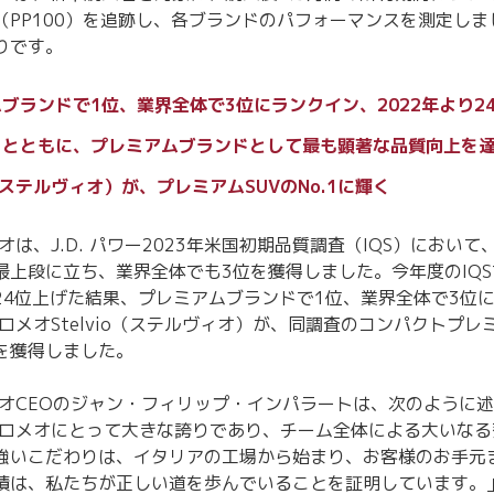
（PP100）を追跡し、各ブランドのパフォーマンスを測定しま
りです。
ブランドで1位、業界全体で3位にランクイン、2022年より2
ィとともに、プレミアムブランドとして最も顕著な品質向上を
io（ステルヴィオ）が、プレミアムSUVのNo.1に輝く
オは、J.D. パワー2023年米国初期品質調査（IQS）におい
最上段に立ち、業界全体でも3位を獲得しました。今年度のIQ
24位上げた結果、プレミアムブランドで1位、業界全体で3位
ロメオStelvio（ステルヴィオ）が、同調査のコンパクトプレ
を獲得しました。
メオCEOのジャン・フィリップ・インパラートは、次のように
 ロメオにとって大きな誇りであり、チーム全体による大いな
強いこだわりは、イタリアの工場から始まり、お客様のお手元
績は、私たちが正しい道を歩んでいることを証明しています。