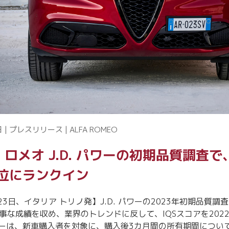
 | プレスリリース | ALFA ROMEO
 ロメオ J.D. パワーの初期品質調査
位にランクイン
月23日、イタリア トリノ発】J.D. パワーの2023年初期品質調
見事な成績を収め、業界のトレンドに反して、IQSスコアを202
パワーは、新車購入者を対象に、購入後3カ月間の所有期間につい