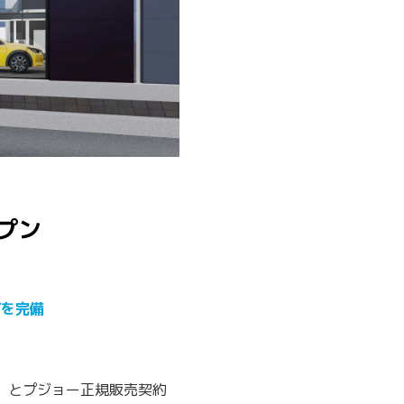
プン
プを完備
 晋）とプジョー正規販売契約