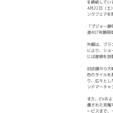
を締結してい
4⽉22⽇（
ングフェアを
「プジョー静岡
道407号静
外観は、ブラ
により、ショ
には屋根を設
旧店舗から大
色のタイルを
り、広々とし
ンドマーチャ
また、EVお
慮された充電
ービスまで、