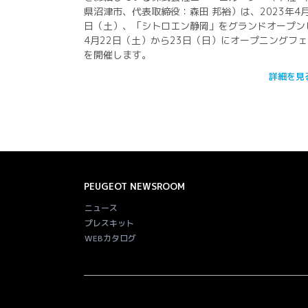
県沼津市、代表取締役：森田 邦裕）は、2023年4⽉
⽇（土）、「シトロエン静岡」をグランドオープン
4月22日（土）から23日（日）にオープニングフェ
を開催します。
詳細を見
PEUGEOT
NEWSROOM
ニュース
プレスキット
WEBカタログ