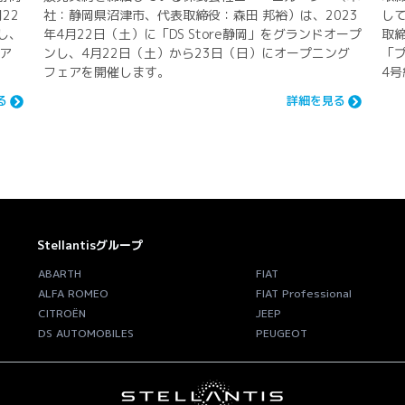
22
社：静岡県沼津市、代表取締役：森田 邦裕）は、2023
し
し、
年4⽉22⽇（土）に「DS Store静岡」をグランドオープ
取締
ア
ンし、4月22日（土）から23日（日）にオープニング
「
フェアを開催します。
4
る
詳細を見る
Stellantisグループ
ABARTH
FIAT
ALFA ROMEO
FIAT Professional
CITROËN
JEEP
DS AUTOMOBILES
PEUGEOT