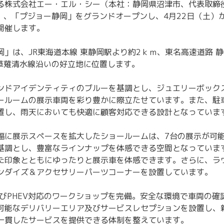
る株式会社エー・エル・シー（本社：静岡県沼津市、代表取締役：
土）、「プジョー静岡」をグランドオープンし、4月22日（土）
開催します。
」は、JR東海道本線 東静岡駅より約2ｋｍ、東名高速道路 静
岡草薙清水線沿いの好立地に位置します。
ンドアイデンティティのブルーを基調とし、ジュエリーボック
ールームの展示車両を彩り豊かに際立たせています。また、駐
置し、雨天においても快適に顧客対応できる設計となっていま
幅に展示スペースを拡大したショールームは、7台の展示が可
基調とし、豊富なラインナップを体感できる空間となっていま
た印象とともにゆったりと展示車を体感できます。さらに、ラ
ンダイズ＆アクセサリーパーツコーナーを設置しています。
よびPHEV対応のワークショップを完備。安全な環境で車両の確
可能なデリバリーエリア及びサービスレセプションを設置し、
一貫したサービスを提供できる体制を整えています。