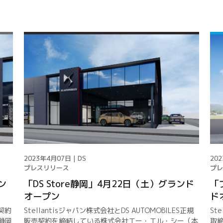
2023年4月07日 | DS
202
プレスリリース
プレ
ン
「DS Store静岡」4月22日（土）グランド
「
オープン
ド
契約
Stellantisジャパン株式会社とDS AUTOMOBILES正規
St
静岡
販売契約を締結している株式会社エー・エル・シー（本
取