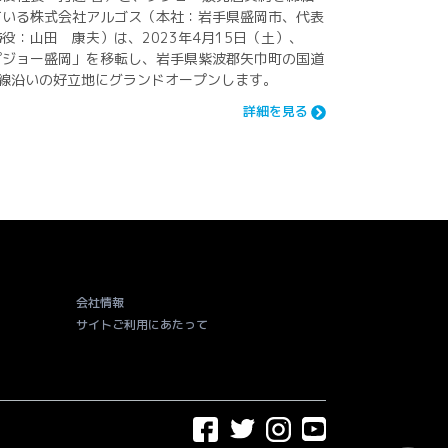
ている株式会社アルゴス（本社：岩手県盛岡市、代表
役：山田 康夫）は、2023年4月15日（土）、
プジョー盛岡」を移転し、岩手県紫波郡矢巾町の国道
号線沿いの好立地にグランドオープンします。
詳細を見る
会社情報
サイトご利用にあたって