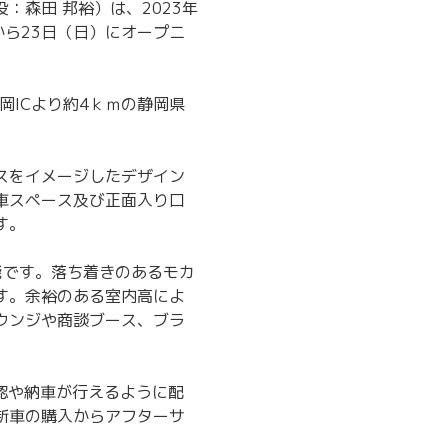
森田 邦裕）は、2023年
から23日（日）にオープニ
岡ICより約4ｋｍの静岡県
スをイメージしたデザイン
車スペース及び正面入り口
す。
能です。落ち着きのあるモカ
す。余裕のある室内高によ
ウンジや商談ブース、ブラ
認や納車が行えるように配
新車の購入からアフターサ