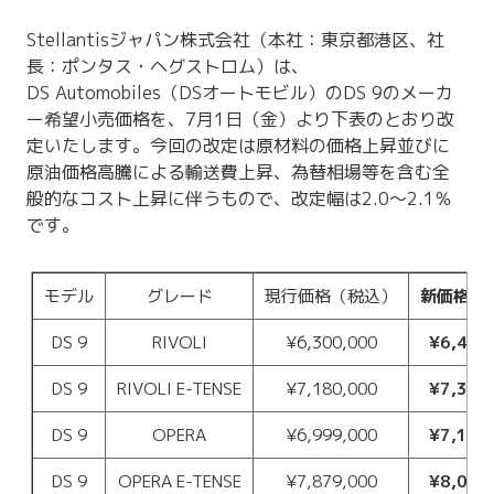
Stellantisジャパン株式会社（本社：東京都港区、社
長：ポンタス・ヘグストロム）は、
DS Automobiles（DSオートモビル）のDS 9のメーカ
ー希望小売価格を、7月1日（金）より下表のとおり改
定いたします。今回の改定は原材料の価格上昇並びに
原油価格高騰による輸送費上昇、為替相場等を含む全
般的なコスト上昇に伴うもので、改定幅は2.0～2.1％
です。
モデル
グレード
現行価格（税込）
新価格（
DS 9
RIVOLI
¥6,300,000
¥6,430
DS 9
RIVOLI E-TENSE
¥7,180,000
¥7,330
DS 9
OPERA
¥6,999,000
¥7,140
DS 9
OPERA E-TENSE
¥7,879,000
¥8,040