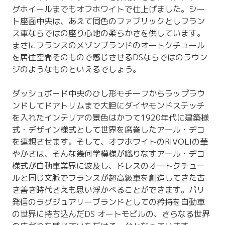
グホイールまでもオフホワイトで仕上げました。シー
ト座面中央は、あえて同色のファブリックとしフラン
ス車ならではの座り心地の柔らかさを供しています。
まさにフランスのメゾンブランドのオートクチュール
を居住空間そのもので感じさせるDSならではのラウン
ジのようなものといえるでしょう。
ダッシュボード中央のひし形モチーフからラップラウ
ンドしてドアトリムまで大胆にダイヤモンドステッチ
を入れたインテリアの景色はかつて1920年代に建築様
式・デザイン様式として世界を席巻したアール・デコ
を連想させます。そして、オフホワイトのRIVOLIの華
やかさは、そんな幾何学模様が織りなすアール・デコ
様式が自動車業界に波及し、ドレスのオートクチュー
ルと同じ文脈でフランスが超高級車を創造してきた古
き善き時代さえも思い浮かべることができます。パリ
発信のラグジュアリーブランドとしての矜持を自動車
の世界に持ち込んだDS オートモビルの、さらなる世界