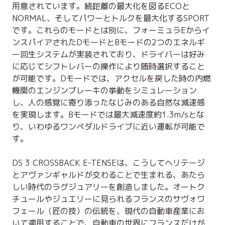
用意されています。続距離の最大化を図るECOと
NORMAL、そしてパワーとトルクを最大化するSPORT
です。これらのモードとは別に、フォーミュラEからイ
ンスパイアされたDモードとBモードの2つのエネルギ
ー回生システムが実装されており、ドライバーは好み
に応じてシフトレバーの操作により随時選択すること
が可能です。Dモードでは、アクセルを戻した時の内燃
機関のエンジンブレーキの挙動をシミュレーション
し、人の感覚に寄り添ったなじみのある自然な減速感
を実現します。Bモードでは最大減速度約1.3m/sとな
り、いわゆるワンペダルドライブに近い運転が可能で
す。
DS 3 CROSSBACK E-TENSEは、こうしてヘリテージ
とアヴァンギャルドが交わることで生まれる、あたら
しい時代のラグジュアリーを創造しました。オートク
チュールやジュエリーに見られるフランスのサヴォワ
フェール（匠の技）の伝統を、現代の自動車産業にお
いて適用することで、自動車の世界にフランスだけが