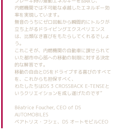
ブレーキ時の運動エネルギーを回収し、
内燃機関では不可能な卓越したエネルギー効
率を実現しています。
無音のうちにゼロ回転から瞬間的にトルクが
立ち上がるドライビングエクスペリエンス
は、
比類なき喜びをもたらしてくれるでしょ
う。
これこそが、内燃機関の自動車に課せられて
いた都市中心部への移動の制限に対する
決定
的な解答です。
移動の自由とDSをドライブする喜びのすべて
を、これからも担保すべく、
わたしたちはDS 3 CROSSBACK E-TENSEと
いうクリエイションを成し遂げたのです”
Béatrice Foucher, CEO of DS
AUTOMOBILES
ベアトリス・フシェ、DS オートモビルCEO