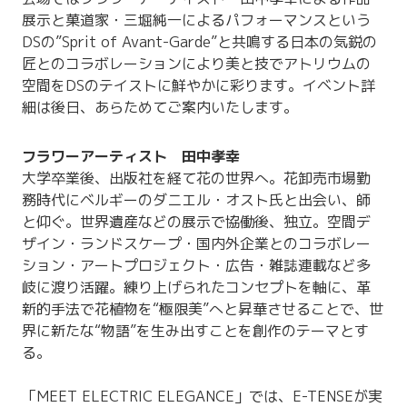
展示と菓道家・三堀純一によるパフォーマンスという
DSの”Sprit of Avant-Garde”と共鳴する日本の気鋭の
匠とのコラボレーションにより美と技でアトリウムの
空間をDSのテイストに鮮やかに彩ります。イベント詳
細は後日、あらためてご案内いたします。
フラワーアーティスト 田中孝幸
大学卒業後、出版社を経て花の世界へ。花卸売市場勤
務時代にベルギーのダニエル・オスト氏と出会い、師
と仰ぐ。世界遺産などの展示で協働後、独立。空間デ
ザイン・ランドスケープ・国内外企業とのコラボレー
ション・アートプロジェクト・広告・雑誌連載など多
岐に渡り活躍。練り上げられたコンセプトを軸に、革
新的手法で花植物を“極限美”へと昇華させることで、世
界に新たな“物語”を生み出すことを創作のテーマとす
る。
「MEET ELECTRIC ELEGANCE」では、E-TENSEが実