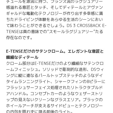
チュールを源流に持つ、フランス流のラグジュアリー
感溢れる意匠とタッチ、そしてディテールとアヴァン
ギャルドな電動化テクノロジーが作り出す多幸感に満
ちたドライビング体験をあらゆる生活のシーンにおい
て味わうことができるでしょう。DS 3 CROSSBACK E-
TENSEは真の意味での“スモールラグジュアリー”たる
存在なのです。
E-TENSEだけのサテンクローム。エレガントな意匠と
繊細なディテール
クローム部分はE-TENSEだけのより繊細なサテンクロ
ームフィニッシュ。ソリッドで彫刻的な造形、DSウィ
ングに縦に連なるパールトップステッチのようなデイ
タイムランニングライト、シャークフィンのBピラーに
フラッシュサーフェイス処理されたリトラクタブルド
アハンドル。コンセプトカーのようなウェザーストリ
ップの見えないクリーンなグラスエリア。ブラックの
ホイールアーチが支えるサイドビューとテクノロジー
の内包を問わずに語る前後のライト。