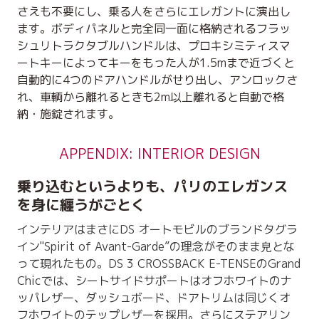
さえも不要にし、乗る人をさらにエレガントに演出し
ます。ボディパネルと完全同一面に格納されるフラッ
シュリトラクタブルハンドルは、プロキシミティスマ
ートキーによってキーをもった人が1.5mまで近づくと
自動的に4つのドアハンドルがせり出し、アンロックさ
れ、車輌から離れるときも2m以上離れると自動で格
納・施錠されます。
APPENDIX: INTERIOR DESIGN
乗り込むというよりも、パリのエレガンス
を身に纏うがごとく
インテリアはまさにDS オートモビルのブランドタグラ
イン"Spirit of Avant-Garde”の理念がそのまま皃とな
って現れたもの。DS 3 CROSSBACK E-TENSEのGrand
Chicでは、シートサイドサポートはオフホワイトのナ
ッパレザー、ダッシュボード、ドアトリムは同じくオ
フホワイトのテップレザーを採用。さらにステアリン