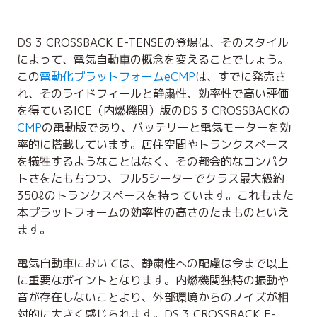
DS 3 CROSSBACK E-TENSEの登場は、そのスタイル
によって、電気自動車の概念を変えることでしょう。
この
電動化プラットフォームeCMP
は、すでに発売さ
れ、そのライドフィールと静粛性、効率性で高い評価
を得ているICE（内燃機関）版のDS 3 CROSSBACKの
CMP
の電動版であり、バッテリーと電気モーターを効
率的に搭載しています。居住空間やトランクスペース
を犠牲するようなことはなく、その都会的なコンパク
トさをたもちつつ、フル5シーターでクラス最大級約
350ℓのトランクスペースを持っています。これもまた
本プラットフォームの効率性の高さのたまものといえ
ます。
電気自動車においては、静粛性への配慮は今まで以上
に重要なポイントとなります。内燃機関独特の振動や
音が存在しないことより、外部環境からのノイズが相
対的に大きく感じられます。DS 3 CROSSBACK E-