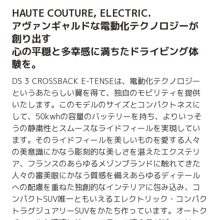
HAUTE COUTURE, ELECTRIC.
アヴァンギャルドな電動化テクノロジーが
創り出す
心の平穏と多幸感に満ちたドライビング体
験を。
DS 3 CROSSBACK E-TENSEは、電動化テクノロジー
というあたらしい翼を得て、独自のモビリティを提供
いたします。このモデルのサイズとコンパクトネスに
して、50kwhの容量のバッテリーを持ち、よりいっそ
うの静粛性とスムースなライドフィールを実現してい
ます。そのライドフィールを美しいものを愛する人々
の美意識にかなう彫刻的な美しさを湛えたエクステリ
ア、フランスのあらゆるメゾンブランドに触れてきた
人々の審美眼にかなう質感を備えあらゆるディテール
への配慮を重ねた独創的なインテリアに包み込み、コ
ンパクトSUV唯一ともいえるエレクトリック・コンパク
トラグジュアリーSUVをかたち作っています。オートク