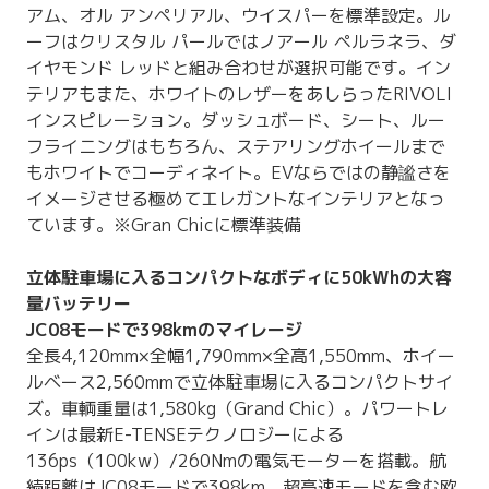
アム、オル アンペリアル、ウイスパーを標準設定。ル
ーフはクリスタル パールではノアール ペルラネラ、ダ
イヤモンド レッドと組み合わせが選択可能です。イン
テリアもまた、ホワイトのレザーをあしらったRIVOLI
インスピレーション。ダッシュボード、シート、ルー
フライニングはもちろん、ステアリングホイールまで
もホワイトでコーディネイト。EVならではの静謐さを
イメージさせる極めてエレガントなインテリアとなっ
ています。※Gran Chicに標準装備
立体駐車場に入るコンパクトなボディに50kWhの大容
量バッテリー
JC08モードで398kmのマイレージ
全長4,120mm×全幅1,790mm×全高1,550mm、ホイー
ルベース2,560mmで立体駐車場に入るコンパクトサイ
ズ。車輌重量は1,580kg（Grand Chic）。パワートレ
インは最新E-TENSEテクノロジーによる
136ps（100kw）/260Nmの電気モーターを搭載。航
続距離はJC08モードで398km、超高速モードを含む欧