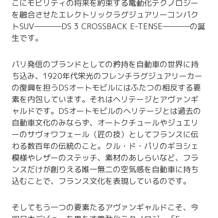
こにモビリティの将来を約束する電動化テクノロジー
を融合させたエレクトリックラグジュアリーコンパク
トSUV
DS 3 CROSSBACK E-TENSE
の誕
生です。
パリ発信のブランドとしての矜持を自動車の世界に持
ち込み、1920年代栄光のフレンチラグジュアリーカー
の復興を担うDSオートモビルにはふたつの相反する要
素を内包しています。それはヘリテージとアヴァンギ
ャルドです。DSオートモビルのヘリテージとは過去の
自動車文化のみならず、オートクチュールやジュエリ
ーのサヴォワフェール（匠の技）としてフランスに伝
わる数百年の伝統のこと。クル・ド・パリのギヨシェ
模様やレザーのステッチ、素材のあしらいなど、フラ
ンスだけが創りえる唯一無二の空気感を自動車に持ち
込むことで、フランス文化を表現しているのです。
そしてもう一つの要素たるアヴァンギャルドこそ、今