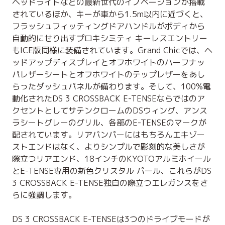
ヘッドライトなどの最新世代のイノベーションが搭載
されているほか、キーが車から1.5m以内に近づくと、
フラッシュフィッティングドアハンドルがボディから
自動的にせり出すプロキシミティ キーレスエントリー
もICE版同様に装備されています。Grand Chicでは、ヘ
ッドアップディスプレイとオフホワイトのハーフナッ
パレザーシートとオフホワイトのテップレザーをあし
らったダッシュパネルが備わります。そして、100%電
動化されたDS 3 CROSSBACK E-TENSEならではのア
クセントとしてサテンクロームのDSウィング、アンス
ラシートグレーのグリル、各部のE-TENSEのマークが
配されています。リアバンパーにはもちろんエキゾー
ストエンドはなく、よりシンプルで彫刻的な美しさが
際立つリアエンド、18インチのKYOTOアルミホイール
とE-TENSE専用の新色クリスタル パール、これらがDS
3 CROSSBACK E-TENSE独自の際立つエレガンスをさ
らに強調します。
DS 3 CROSSBACK E-TENSEは3つのドライブモードが