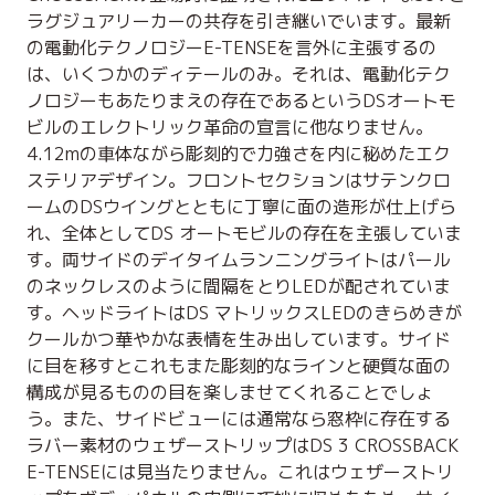
ラグジュアリーカーの共存を引き継いでいます。最新
の電動化テクノロジーE-TENSEを言外に主張するの
は、いくつかのディテールのみ。それは、電動化テク
ノロジーもあたりまえの存在であるというDSオートモ
ビルのエレクトリック革命の宣言に他なりません。
4.12mの車体ながら彫刻的で力強さを内に秘めたエク
ステリアデザイン。フロントセクションはサテンクロ
ームのDSウイングとともに丁寧に面の造形が仕上げら
れ、全体としてDS オートモビルの存在を主張していま
す。両サイドのデイタイムランニングライトはパール
のネックレスのように間隔をとりLEDが配されていま
す。ヘッドライトはDS マトリックスLEDのきらめきが
クールかつ華やかな表情を生み出しています。サイド
に目を移すとこれもまた彫刻的なラインと硬質な面の
構成が見るものの目を楽しませてくれることでしょ
う。また、サイドビューには通常なら窓枠に存在する
ラバー素材のウェザーストリップはDS 3 CROSSBACK
E-TENSEには見当たりません。これはウェザーストリ